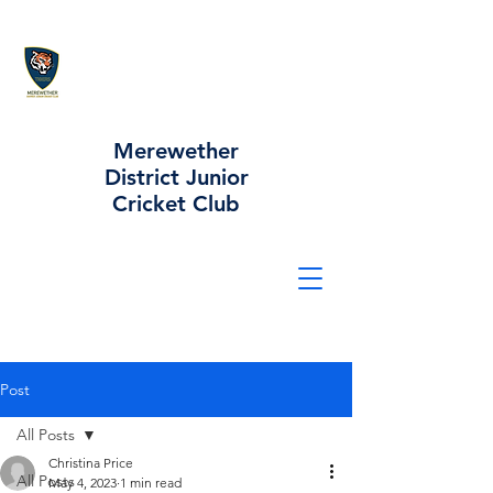
Merewether
District Junior
Cricket Club
Post
All Posts
Christina Price
All Posts
May 4, 2023
1 min read